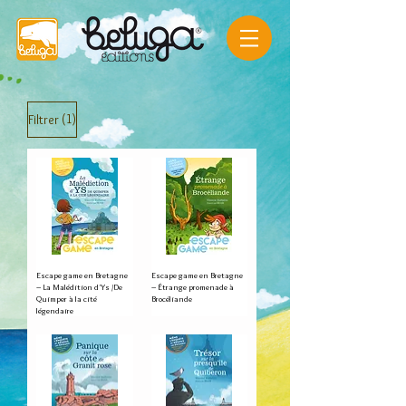
(1)
Filtrer
Escape game en Bretagne
Escape game en Bretagne
– La Malédition d'Ys /De
– Étrange promenade à
Quimper à la cité
Brocéliande
légendaire