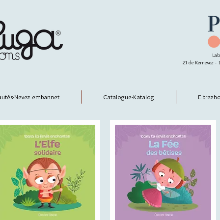
Lab
ZI de Kernevez 
utés-Nevez embannet
Catalogue-Katalog
E brezh