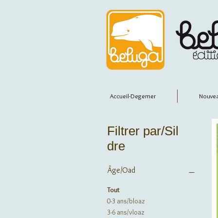
Accueil-Degemer
Nouvea
Filtrer par/Sil
dre
Âge/Oad
Tout
0-3 ans/bloaz
3-6 ans/vloaz