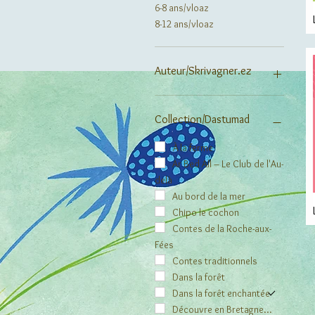
6-8 ans/vloaz
8-12 ans/vloaz
Auteur/Skrivagner.ez
Claire Bajen-Castells
Prisca Baverey
Collection/Dastumad
Manon Beaumont
Drian Bernier
À la ferme
Christophe Boncens
Ar Bed All – Le Club de l'Au-
delà
Myrzinn Boucher-Durand
Corinne Boutry
Au bord de la mer
Régis Bradol
Chipo le cochon
Julien Bringer-Deik
Contes de la Roche-aux-
Fées
Evelyne Brisou-Pellen
Dominique Bussonnais
Contes traditionnels
Fanny Cheval
Dans la forêt
Christine Corniolo-Baillot
Dans la forêt enchantée
Gwenael Dage
Découvre en Bretagne…