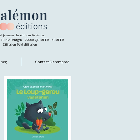
el jeunesse des éditions Palémon.
- 11B rue Röntgen - 29000 QUIMPER / KEMPER
Diffusion PLM diffusion
oneg
Contact-Darempred