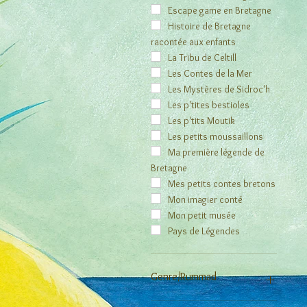
Jean-Marc Derouen
Escape game en Bretagne
Stéphanie Flateau-Berneuil
Histoire de Bretagne
racontée aux enfants
Mélanie Fuentes
Virginie Grosos
La Tribu de Celtill
Xavier Husson
Les Contes de la Mer
Régine Joséphine
Les Mystères de Sidroc'h
Fañch Juteau
Les p'tites bestioles
Goulc'han Kervella
Les p'tits Moutik
Orianne Lallemand
Les petits moussaillons
Céline Lamour-Crochet
Ma première légende de
Bretagne
Adrien Le Coz
Christelle Le Dantec
Mes petits contes bretons
Odile Le Goïc-Le Guyader
Mon imagier conté
Pierre Lehoulier
Mon petit musée
Elen Lescoat
Pays de Légendes
Hugues Mahoas
May
Genre/Rummad
Mouk
Philippe Munch
Éveil / Divorfilañ