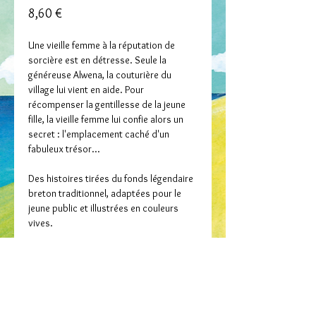
Prix
8,60 €
Une vieille femme à la réputation de
sorcière est en détresse. Seule la
généreuse Alwena, la couturière du
village lui vient en aide. Pour
récompenser la gentillesse de la jeune
fille, la vieille femme lui confie alors un
secret : l'emplacement caché d'un
fabuleux trésor...
Des histoires tirées du fonds légendaire
breton traditionnel, adaptées pour le
jeune public et illustrées en couleurs
vives.
Collection / Dastumad
Ma première légende de Bretagne – Vol.
Auteur / Skrivagner
17