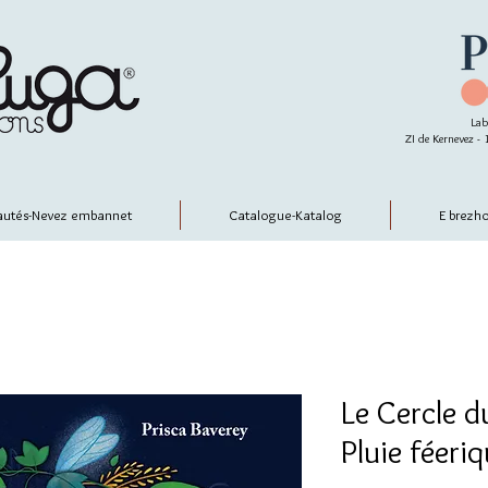
Lab
ZI de Kernevez 
utés-Nevez embannet
Catalogue-Katalog
E brezh
Le Cercle d
Pluie féeri