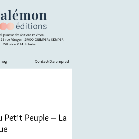
el jeunesse des éditions Palémon.
- 11B rue Röntgen - 29000 QUIMPER / KEMPER
Diffusion PLM diffusion
oneg
Contact-Darempred
u Petit Peuple – La
que