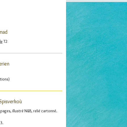
umad
le
T2
erien
ations)
 Spisverkoù
pages, illustré N&B, relié cartonné.
3.