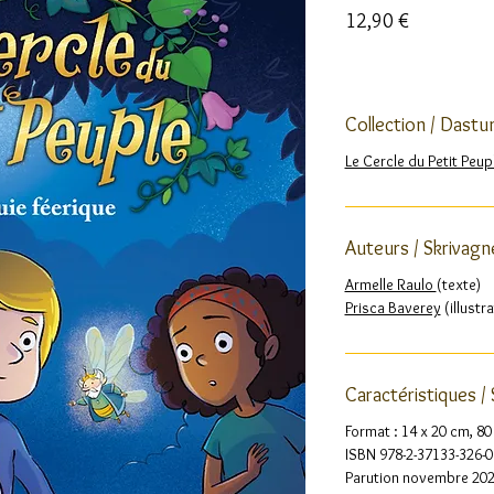
Prix
12,90 €
Collection / Dast
Le Cercle du Petit Peup
Auteurs / Skrivagn
Armelle Raulo
(texte)
Prisca Baverey
(illustr
Caractéristiques /
Format : 14 x 20 cm, 80 
ISBN 978-2-37133-326-0
Parution novembre 202