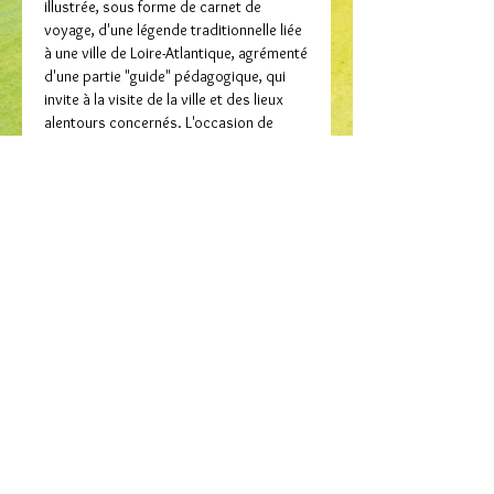
illustrée, sous forme de carnet de
voyage, d'une légende traditionnelle liée
à une ville de Loire-Atlantique, agrémenté
d'une partie "guide" pédagogique, qui
invite à la visite de la ville et des lieux
alentours concernés. L'occasion de
(re)découvrir de grands classiques
comme des légendes moins connues, et
de s'ouvrir sur l'histoire de sa ville, son
département, son pays.
Collection / Dastumad
Pays de Légendes – Loire-Atlantique
Auteur / Skrivagnerez
Une légende de Guérande.
Fanny Cheval (texte et illustrations)
Caractéristiques / Spisverkoù
Format : 15 x 21 cm, 40 pages, broché à
Acheter le livre / Prenañ al levr
rabats.
ISBN : 978-2-37133-183-9
Site COOP BREIZH