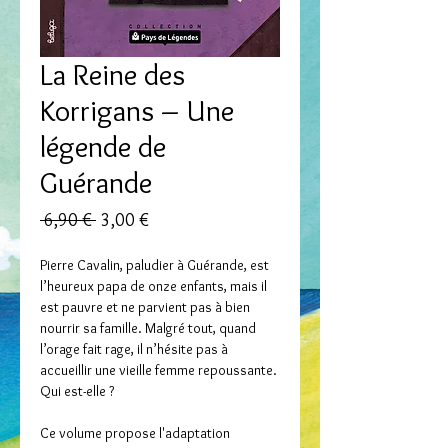
La Reine des
Korrigans – Une
légende de
Guérande
Prix
Prix
 6,90 € 
3,00 €
original
promotionnel
Pierre Cavalin, paludier à Guérande, est
l’heureux papa de onze enfants, mais il
est pauvre et ne parvient pas à bien
nourrir sa famille. Malgré tout, quand
l’orage fait rage, il n’hésite pas à
accueillir une vieille femme repoussante.
Qui est-elle ?
Ce volume propose l'adaptation