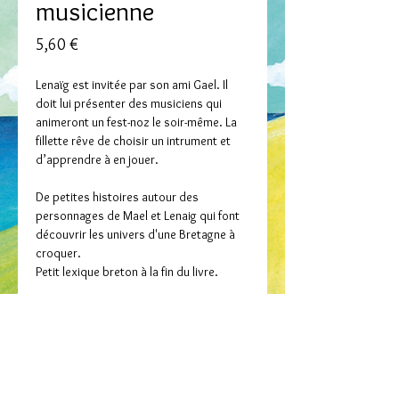
musicienne
Prix
5,60 €
Lenaïg est invitée par son ami Gael. Il
doit lui présenter des musiciens qui
animeront un fest-noz le soir-même. La
fillette rêve de choisir un intrument et
d’apprendre à en jouer.
De petites histoires autour des
personnages de Mael et Lenaig qui font
découvrir les univers d'une Bretagne à
croquer.
Petit lexique breton à la fin du livre.
Collection / Dastumad
Découvre en Bretagne…
Auteur / Skrivagner