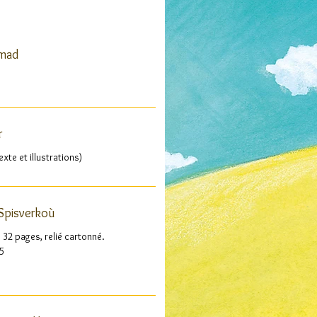
umad
r
exte et illustrations)
 Spisverkoù
, 32 pages, relié cartonné.
5