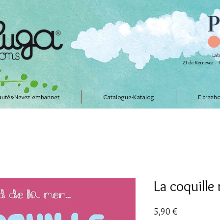
Lab
ZI de Kernevez 
utés-Nevez embannet
Catalogue-Katalog
E brezh
La coquille
Prix
5,90 €