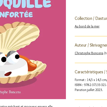
Collection / Dast
Au bord de la mer
Auteur / Skrivagne
Christophe Boncens
(t
Caractéristiques /
Format : 14,5 x 14,5 cm
ISBN : 978-2-37133-321-
Parution juillet 2023.
 montre méchant et moqueur envers elle.