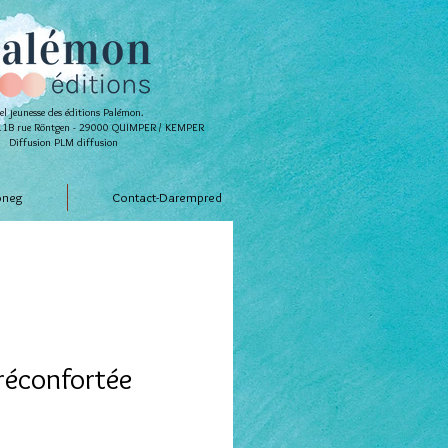
el jeunesse des éditions Palémon.
- 11B rue Röntgen - 29000 QUIMPER / KEMPER
Diffusion PLM diffusion
oneg
Contact-Darempred
 réconfortée