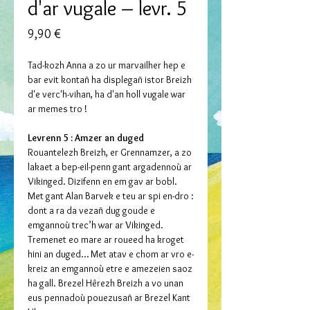
d'ar vugale – levr. 5
Prix
9,90 €
Tad-kozh Anna a zo ur marvailher hep e
bar evit kontañ ha displegañ istor Breizh
d'e verc'h-vihan, ha d'an holl vugale war
ar memes tro !
Levrenn 5 : Amzer an duged
Rouantelezh Breizh, er Grennamzer, a zo
lakaet a bep-eil-penn gant argadennoù ar
Vikinged. Dizifenn en em gav ar bobl.
Met gant Alan Barvek e teu ar spi en-dro :
dont a ra da vezañ dug goude e
emgannoù trec’h war ar Vikinged.
Tremenet eo mare ar roueed ha kroget
hini an duged… Met atav e chom ar vro e-
kreiz an emgannoù etre e amezeien saoz
ha gall. Brezel Hêrezh Breizh a vo unan
eus pennadoù pouezusañ ar Brezel Kant