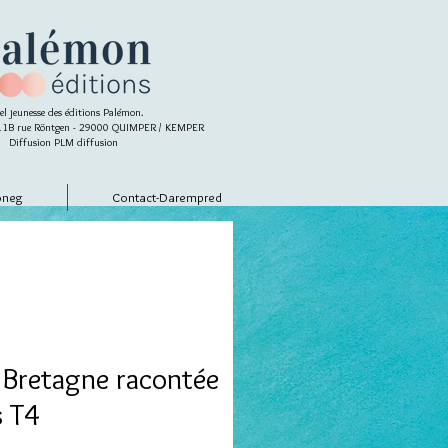
el jeunesse des éditions Palémon.
- 11B rue Röntgen - 29000 QUIMPER / KEMPER
Diffusion PLM diffusion
oneg
Contact-Darempred
 Bretagne racontée
s T4