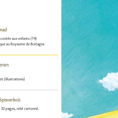
motionnel
umad
acontée aux enfants (T4)
ique au Royaume de Bretagne
erien
ot (illustrations)
 Spisverkoù
, 32 pages, relié cartonné.