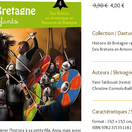
Prix
Prix
 9,90 € 
4,00 €
original
pro
Collection / Dast
Histoire de Bretagne r
Des Bretons en Armor
Auteurs / Skrivagn
Yann Tatibouët (texte)
Christine Corniolo-Baill
Caractéristiques /
Format : 19,5 x 19,5 cm
ISBN 978-2-37133-118-1
er l'histoire à sa petite-fille, Anna, mais aussi