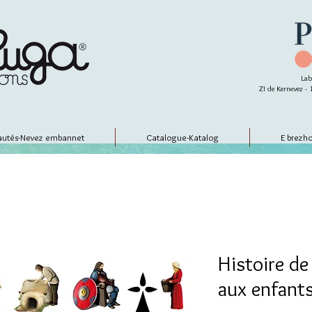
Lab
ZI de Kernevez 
utés-Nevez embannet
Catalogue-Katalog
E brezh
Histoire de
aux enfant