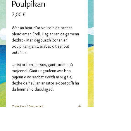
Poulpikan
Prix
7,00 €
War an hent d’ar vourc’h da brenañ
bleud emañ Erell. Hag ar ran da gemenn
dezhi : « Mar degouezh Ronan ar
poulpikan ganit, arabat dit sellout
outañ ! »
Un istor berr, farsus, gant tudennoù
mojennel. Gant ur goulenn war bep
pajenn e vo sachet evezh ar vugale,
dezhe da heuliañ an istor a-dostoc’h ha
da lemmañ o daoulagad.
Collection / Dastumad
Mojennoù hud evit ar re vihan hag ar re
Auteurs / Skrivagnerien
vunut