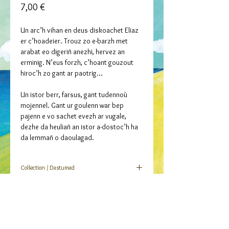
Prix
7,00 €
Un arc’h vihan en deus diskoachet Eliaz
er c’hoadeier. Trouz zo e-barzh met
arabat eo digeriñ anezhi, hervez an
erminig. N’eus forzh, c’hoant gouzout
hiroc’h zo gant ar paotrig…
Un istor berr, farsus, gant tudennoù
mojennel. Gant ur goulenn war bep
pajenn e vo sachet evezh ar vugale,
dezhe da heuliañ an istor a-dostoc’h ha
da lemmañ o daoulagad.
Collection / Dastumad
Mojennoù hud evit ar re vihan hag ar re
Auteurs / Skrivagnerien
vunut
Christophe Boncens (testenn e galleg ha
Caractéristiques / Spisverkoù
tresadennoù)