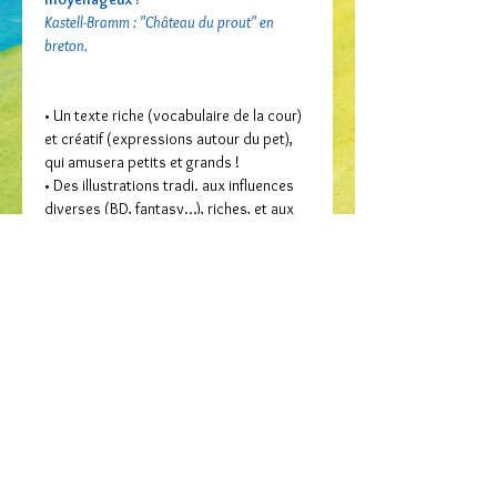
Kastell-Bramm : "Château du prout" en
breton.
• Un texte riche (vocabulaire de la cour)
et créatif (expressions autour du pet),
qui amusera petits et grands !
• Des illustrations tradi. aux influences
diverses (BD, fantasy…), riches, et aux
personnages très expressifs.
• Une première collaboration pour ces
deux auteurs Bretons, et un premier
album jeunesse pour Mikael Ab Gwion :
un talent à suivre !
Auteur / Skrivagner
Benjamin Gérard
Illustrateur / Tresour
Mikael Ab Gwion