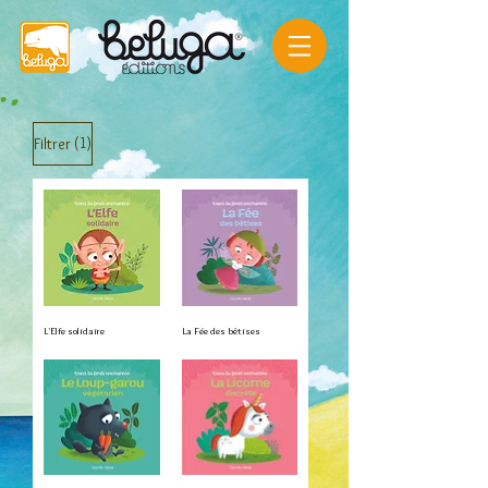
(1)
Filtrer
L'Elfe solidaire
La Fée des bêtises